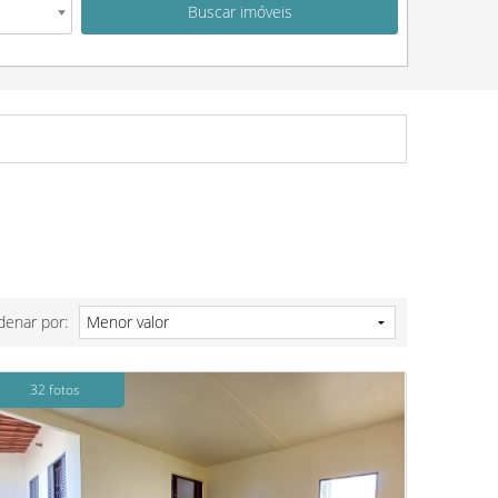
denar por:
32 fotos