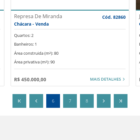
Represa De Miranda
1
Cód. 82860
Chácara - Venda
Quartos: 2
Banheiros: 1
Área construida (m²): 80
Área privativa (m²): 90
MAIS DETALHES
R$ 450.000,00
6
7
8